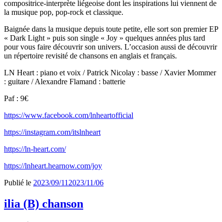
compositrice-interprète liégeoise dont les inspirations lui viennent de
la musique pop, pop-rock et classique.
Baignée dans la musique depuis toute petite, elle sort son premier EP
« Dark Light » puis son single « Joy » quelques années plus tard
pour vous faire découvrir son univers. L’occasion aussi de découvrir
un répertoire revisité de chansons en anglais et français.
LN Heart : piano et voix / Patrick Nicolay : basse / Xavier Mommer
: guitare / Alexandre Flamand : batterie
Paf : 9€
https://www.facebook.com/lnheartofficial
https://instagram.com/itslnheart
https://ln-heart.com/
https://lnheart.hearnow.com/joy
Publié le
2023/09/11
2023/11/06
ilia (B) chanson