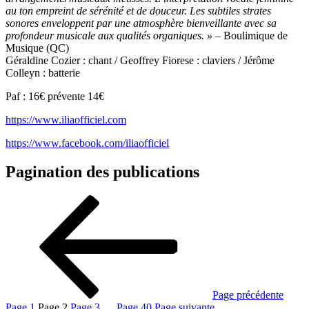
au ton empreint de sérénité et de douceur. Les subtiles strates
sonores enveloppent par une atmosphère bienveillante avec sa
profondeur musicale aux qualités organiques. »
– Boulimique de
Musique (QC)
Géraldine Cozier : chant / Geoffrey Fiorese : claviers / Jérôme
Colleyn : batterie
Paf : 16€ prévente 14€
https://www.iliaofficiel.com
https://www.facebook.com/iliaofficiel
Pagination des publications
Page précédente
Page
1
Page
2
Page
3
…
Page
40
Page suivante