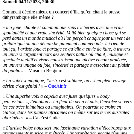
Samedi 04/11/2023, 20h30
Comment décrire mieux un concert d’ilia qu’en citant la presse
dithyrambique elle-même ?
« ilia joue, chante et communique sans tricheries avec une vraie
spontanéité et une vraie sincérité. Voilà bien quelque chose qui se
perd dans un monde musical où l’on perçoit chaque jour un vent de
préfabriqué ou une démarche purement commerciale. Ici rien de
tout ça, l’artiste joue et partage ce qu’elle a envie de faire, à travers
un univers largement hors des sentiers battus où chant, musique et
spectacle auditif et visuel construisent une alcôve encore protégée,
un univers unique où joie, sincérité et partage s’associent au plaisir
du public »
– Music in Belgium
« La voix est magique, l’instru est sublime, on est en plein voyage
aérien c’est génial ! »
–
OneAir.fr
« Une superbe voix a capella avec juste quelques « body-
percussions », l’émotion est à fleur de peau et puis, l’envolée va vers
les contrées lointaines ou imaginaires. On pourrait se croire en
Galice, dans les plaines africaines ou même sur les terres australes
aborigènes. »
– Ca c’est Culte
« L’artiste belge nous sert une fascinante variation d’électropop aux
arrangements musicaux métissés. L’interprétation vocale féminine